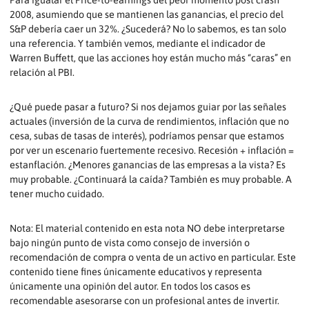
Para igualar el Price-to-earnings del peor momento post crash
2008, asumiendo que se mantienen las ganancias, el precio del
S&P debería caer un 32%. ¿Sucederá? No lo sabemos, es tan solo
una referencia. Y también vemos, mediante el indicador de
Warren Buffett, que las acciones hoy están mucho más “caras” en
relación al PBI.
¿Qué puede pasar a futuro? Si nos dejamos guiar por las señales
actuales (inversión de la curva de rendimientos, inflación que no
cesa, subas de tasas de interés), podríamos pensar que estamos
por ver un escenario fuertemente recesivo. Recesión + inflación =
estanflación. ¿Menores ganancias de las empresas a la vista? Es
muy probable. ¿Continuará la caída? También es muy probable. A
tener mucho cuidado.
Nota: El material contenido en esta nota NO debe interpretarse
bajo ningún punto de vista como consejo de inversión o
recomendación de compra o venta de un activo en particular. Este
contenido tiene fines únicamente educativos y representa
únicamente una opinión del autor. En todos los casos es
recomendable asesorarse con un profesional antes de invertir.