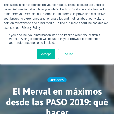
This website stores cookies on your computer. These cookies are used to
collect information about how you interact with our website and allow us to
remember you. We use this information in order to improve and customize
account_circle
your browsing experience and for analytics and metrics about our visitors
both on this website and other media. To find out more about the cookies we
use, see our Privacy Policy.
If you decline, your information won’t be tracked when you visit this
home
search
email
menu
website. A single cookie will be used in your browser to remember
your preference not to be tracked.
Accept
Decline
ACCIONES
El Merval en máximos
desde las PASO 2019: qué
hacer