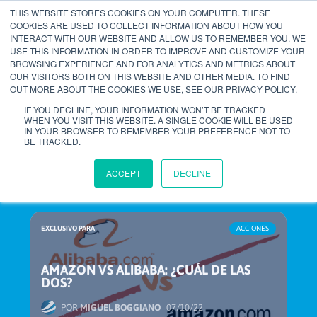
THIS WEBSITE STORES COOKIES ON YOUR COMPUTER. THESE
COOKIES ARE USED TO COLLECT INFORMATION ABOUT HOW YOU
INTERACT WITH OUR WEBSITE AND ALLOW US TO REMEMBER YOU. WE
account_circle
USE THIS INFORMATION IN ORDER TO IMPROVE AND CUSTOMIZE YOUR
BROWSING EXPERIENCE AND FOR ANALYTICS AND METRICS ABOUT
OUR VISITORS BOTH ON THIS WEBSITE AND OTHER MEDIA. TO FIND
OUT MORE ABOUT THE COOKIES WE USE, SEE OUR PRIVACY POLICY.
home
search
email
menu
IF YOU DECLINE, YOUR INFORMATION WON’T BE TRACKED
WHEN YOU VISIT THIS WEBSITE. A SINGLE COOKIE WILL BE USED
IN YOUR BROWSER TO REMEMBER YOUR PREFERENCE NOT TO
BE TRACKED.
ACCEPT
DECLINE
EXCLUSIVO PARA
ACCIONES
AMAZON VS ALIBABA: ¿CUÁL DE LAS
DOS?
POR
MIGUEL BOGGIANO
07/10/22