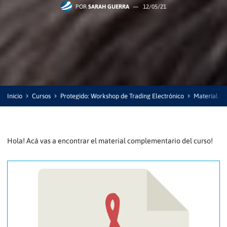
POR
SARAH GUERRA
—
12/05/21
Inicio
Cursos
Protegido: Workshop de Trading Electrónico
Material C
Hola! Acá vas a encontrar el material complementario del curso!