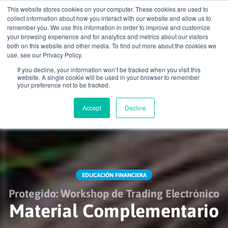
This website stores cookies on your computer. These cookies are used to
collect information about how you interact with our website and allow us to
remember you. We use this information in order to improve and customize
account_circle
your browsing experience and for analytics and metrics about our visitors
both on this website and other media. To find out more about the cookies we
use, see our Privacy Policy.
If you decline, your information won’t be tracked when you visit this
home
search
email
menu
website. A single cookie will be used in your browser to remember
your preference not to be tracked.
Accept
Decline
EDUCACIÓN FINANCIERA
Protegido: Workshop de Trading Electrónico
Material Complementario